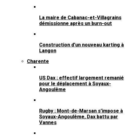
La maire de Cabanac-et-Villagrains
démissionne après un burn-out
Construction d’un nouveau karting à
Langon
Charente
US Dax : effectif largement remanié
pour le déplacement à Soyaux-
Angoulême
Rugby : Mont-de-Marsan s’impose à
Soyaux-Angoulême, Dax battu par
Vannes