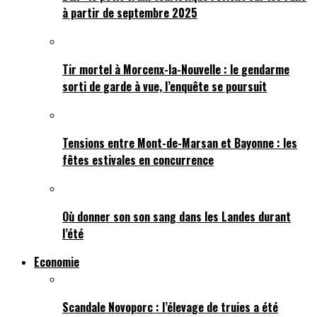
à partir de septembre 2025
Tir mortel à Morcenx-la-Nouvelle : le gendarme
sorti de garde à vue, l’enquête se poursuit
Tensions entre Mont-de-Marsan et Bayonne : les
fêtes estivales en concurrence
Où donner son son sang dans les Landes durant
l’été
Economie
Scandale Novoporc : l’élevage de truies a été