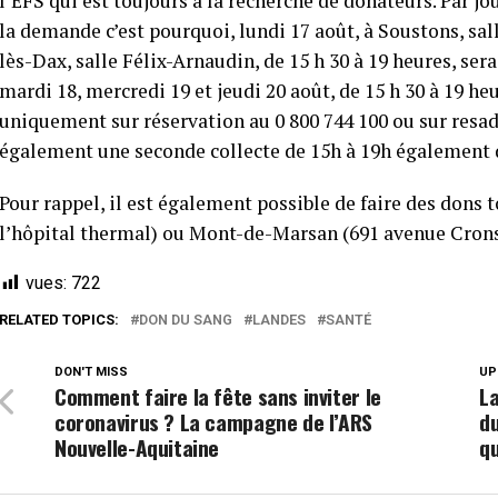
l’EFS qui est toujours à la recherche de donateurs. Par j
la demande c’est pourquoi, lundi 17 août, à Soustons, sall
lès-Dax, salle Félix-Arnaudin, de 15 h 30 à 19 heures, se
mardi 18, mercredi 19 et jeudi 20 août, de 15 h 30 à 19 he
uniquement sur réservation au 0 800 744 100 ou sur resad
également une seconde collecte de 15h à 19h également d
Pour rappel, il est également possible de faire des dons
l’hôpital thermal) ou Mont-de-Marsan (691 avenue Crons
vues:
722
RELATED TOPICS:
DON DU SANG
LANDES
SANTÉ
DON'T MISS
UP
Comment faire la fête sans inviter le
La
coronavirus ? La campagne de l’ARS
d
Nouvelle-Aquitaine
qu