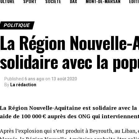
CULTURE
SPORT
SOCIÉTÉ
DAX
MONT-DE-MARSAN
EDIT
POLITIQUE
La Région Nouvelle-
solidaire avec la pop
Published
6 ans ago
on
13 août 2020
By
La rédaction
La Région Nouvelle-Aquitaine est solidaire avec la
aide de 100 000 € auprès des ONG qui interviennent 
Après l’explosion qui s’est produit à Beyrouth, au Liban,