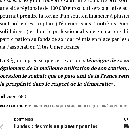
blessés, la Région Nouvelle-Aquitaine souhaite être solid
une aide régionale de 100 000 euros, qui sera soumise 
pourrait prendre la forme d’un soutien financier à plus
sont présentes sur place (Télécoms sans Frontières, Pom
solidaires…) et dont le professionnalisme en matière d’
participation au fonds de solidarité mis en place par les 
de l’association Cités Unies France.
La Région a précisé que cette action «
témoigne de sa sol
également de la meilleure utilisation de son soutien, 
occasion le souhait que ce pays ami de la France retr
la prospérité dans le respect de la démocratie
« .
vues:
680
RELATED TOPICS:
NOUVELLE-AQUITAINE
POLITIQUE
RÉGION
SOC
DON'T MISS
UP
Landes : des vols en planeur pour les
Mé