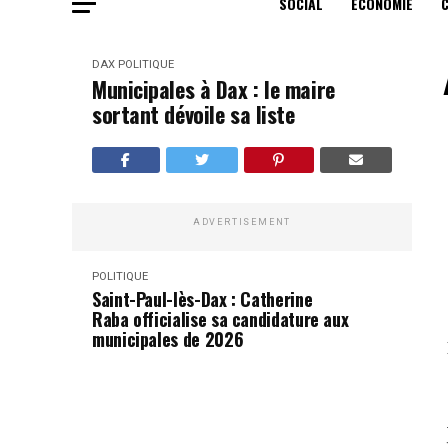
SOCIAL
ECONOMIE
DAX
POLITIQUE
Municipales à Dax : le maire
sortant dévoile sa liste
ADVERTISEMENT
POLITIQUE
Saint-Paul-lès-Dax : Catherine
Raba officialise sa candidature aux
municipales de 2026