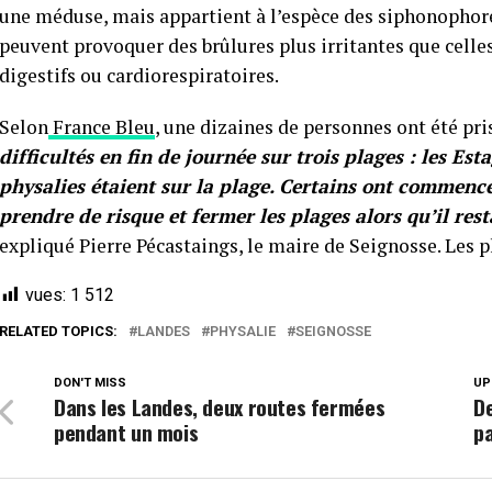
une méduse, mais appartient à l’espèce des siphonophores
peuvent provoquer des brûlures plus irritantes que celles
digestifs ou cardiorespiratoires.
Selon
France Bleu
, une dizaines de personnes ont été pri
difficultés en fin de journée sur trois plages : les Est
physalies étaient sur la plage. Certains ont commencé
prendre de risque et fermer les plages alors qu’il res
expliqué Pierre Pécastaings, le maire de Seignosse. Les 
vues:
1 512
RELATED TOPICS:
LANDES
PHYSALIE
SEIGNOSSE
DON'T MISS
UP
Dans les Landes, deux routes fermées
De
pendant un mois
pa