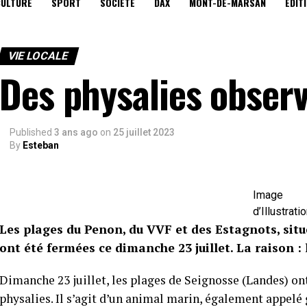
CULTURE
SPORT
SOCIÉTÉ
DAX
MONT-DE-MARSAN
EDIT
VIE LOCALE
Des physalies obser
Published
3 ans ago
on
25 juillet 2023
By
Esteban
Image
d’Illustrati
Les plages du Penon, du VVF et des Estagnots, situ
ont été fermées ce dimanche 23 juillet. La raison :
Dimanche 23 juillet, les plages de Seignosse (Landes) ont
physalies. Il s’agit d’un animal marin, également appelé