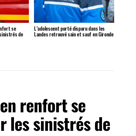
nfort se
L’adolescent porté disparu dans les
sinistrés de
Landes retrouvé sain et sauf en Gironde
en renfort se
 les sinistrés de