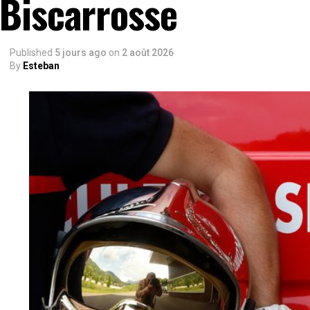
Biscarrosse
Published
5 jours ago
on
2 août 2026
By
Esteban