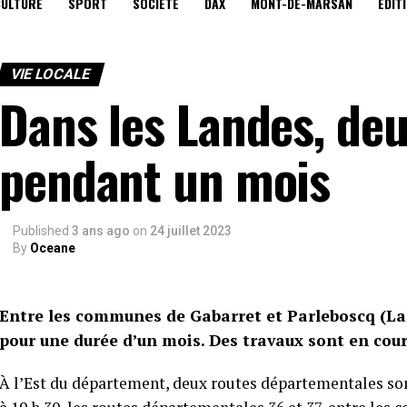
CULTURE
SPORT
SOCIÉTÉ
DAX
MONT-DE-MARSAN
EDIT
VIE LOCALE
Dans les Landes, de
pendant un mois
Published
3 ans ago
on
24 juillet 2023
By
Oceane
Entre les communes de Gabarret et Parleboscq (La
pour une durée d’un mois. Des travaux sont en cour
À l’Est du département, deux routes départementales son