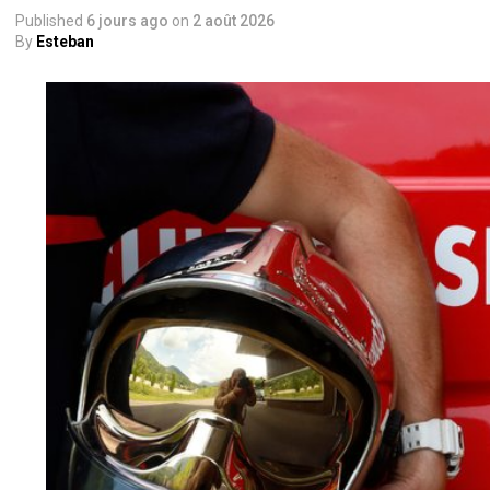
Published
6 jours ago
on
2 août 2026
By
Esteban