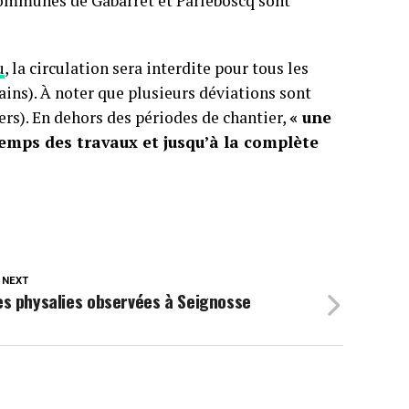
s communes de Gabarret et Parleboscq sont
u
, la circulation sera interdite pour tous les
rains). À noter que plusieurs déviations sont
Gers). En dehors des périodes de chantier,
« une
emps des travaux et jusqu’à la complète
 NEXT
s physalies observées à Seignosse