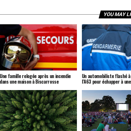
YOU MAY L
Une famille relogée après un incendie
Un automobiliste flashé à
dans une maison à Biscarrosse
l’A63 pour échapper à une