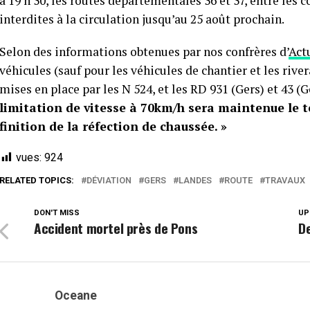
à 19 h 30, les routes départementales 36 et 37, entre le
interdites à la circulation jusqu’au 25 août prochain.
Selon des informations obtenues par nos confrères d’
Act
véhicules (sauf pour les véhicules de chantier et les rive
mises en place par les N 524, et les RD 931 (Gers) et 43 (
limitation de vitesse à 70km/h sera maintenue le t
finition de la réfection de chaussée. »
vues:
924
RELATED TOPICS:
DÉVIATION
GERS
LANDES
ROUTE
TRAVAUX
DON'T MISS
UP
Accident mortel près de Pons
De
Oceane