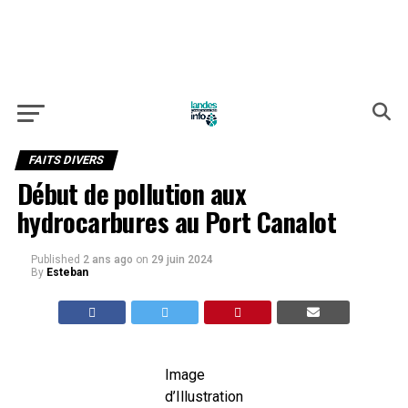
FAITS DIVERS
Début de pollution aux
hydrocarbures au Port Canalot
Published
2 ans ago
on
29 juin 2024
By
Esteban
Image
d’Illustration