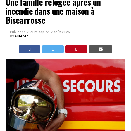
Une famille relogée après un
incendie dans une maison à
Biscarrosse
Published
2 jours ago
on
7 août 2026
By
Esteban