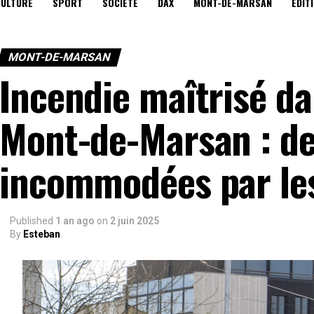
CULTURE
SPORT
SOCIÉTÉ
DAX
MONT-DE-MARSAN
EDIT
MONT-DE-MARSAN
Incendie maîtrisé d
Mont-de-Marsan : d
incommodées par le
Published
1 an ago
on
2 juin 2025
By
Esteban