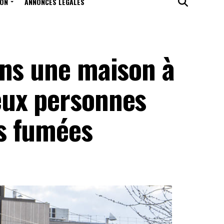
ION
ANNONCES LÉGALES
ans une maison à
eux personnes
s fumées