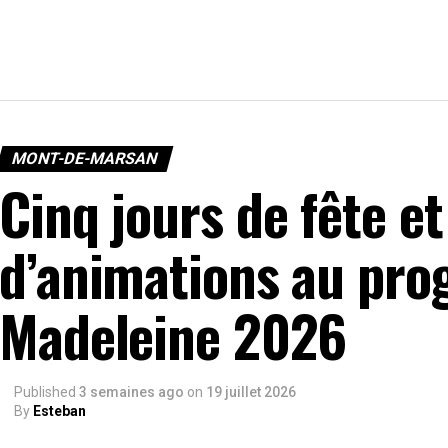
MONT-DE-MARSAN
Cinq jours de fête e
d’animations au pro
Madeleine 2026
Published
3 semaines ago
on
19 juillet 2026
By
Esteban