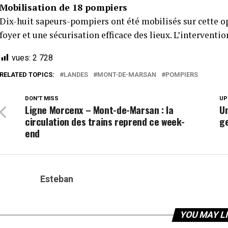
Mobilisation de 18 pompiers
Dix-huit sapeurs-pompiers ont été mobilisés sur cette o
foyer et une sécurisation efficace des lieux. L’interventio
vues:
2 728
RELATED TOPICS:
LANDES
MONT-DE-MARSAN
POMPIERS
DON'T MISS
UP
Ligne Morcenx – Mont-de-Marsan : la
U
circulation des trains reprend ce week-
g
end
Esteban
YOU MAY L