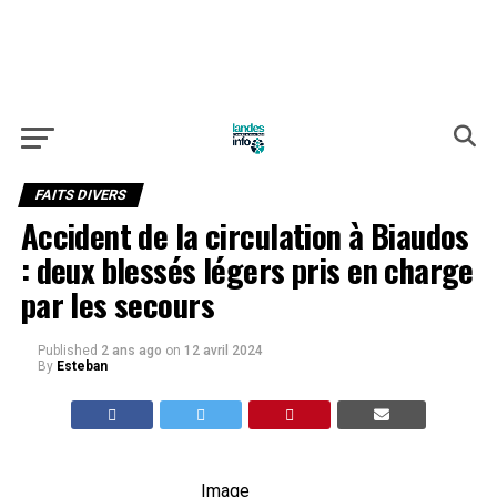
FAITS DIVERS
Accident de la circulation à Biaudos
: deux blessés légers pris en charge
par les secours
Published
2 ans ago
on
12 avril 2024
By
Esteban
Image