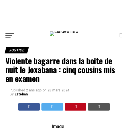
JUSTICE
Violente bagarre dans la boite de
nuit le Joxabana : cinq cousins mis
en examen
Published
2 ans ago
on
28 mars 2024
By
Esteban
Image