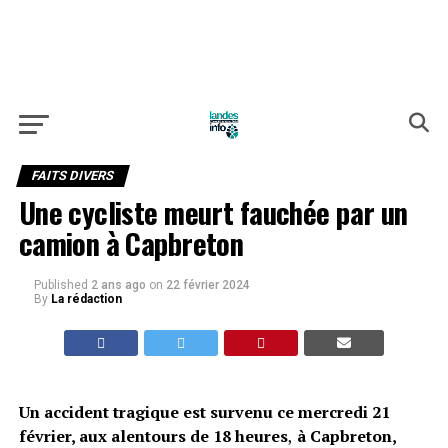
FAITS DIVERS
Une cycliste meurt fauchée par un
camion à Capbreton
Published
2 ans ago
on
22 février 2024
By
La rédaction
Un accident tragique est survenu ce mercredi 21
février, aux
alentours de 18 heures
,
à Capbreton,