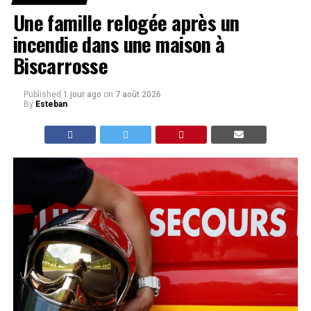
Une famille relogée après un
incendie dans une maison à
Biscarrosse
Published
1 jour ago
on
7 août 2026
By
Esteban