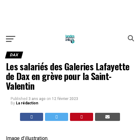
DAX
Les salariés des Galeries Lafayette
de Dax en grève pour la Saint-
Valentin
Published
3 ans ago
on
12 février 2023
By
La rédaction
Image d’illustration.