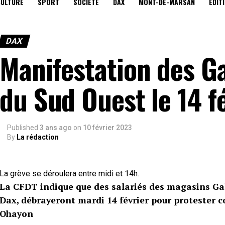
CULTURE
SPORT
SOCIÉTÉ
DAX
MONT-DE-MARSAN
EDIT
DAX
Manifestation des Ga
du Sud Ouest le 14 fé
Published
3 ans ago
on
10 février 2023
By
La rédaction
La grève se déroulera entre midi et 14h.
La CFDT indique que des salariés des magasins Gal
Dax, débrayeront mardi 14 février pour protester c
Ohayon