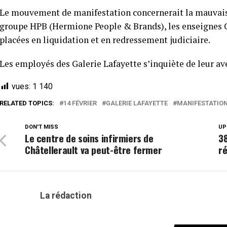
Le mouvement de manifestation concernerait la mauvaise
groupe HPB (Hermione People & Brands), les enseignes 
placées en liquidation et en redressement judiciaire.
Les employés des Galerie Lafayette s’inquiète de leur ave
vues:
1 140
RELATED TOPICS:
14 FÉVRIER
GALERIE LAFAYETTE
MANIFESTATIO
DON'T MISS
UP
Le centre de soins infirmiers de
38
Châtellerault va peut-être fermer
ré
La rédaction