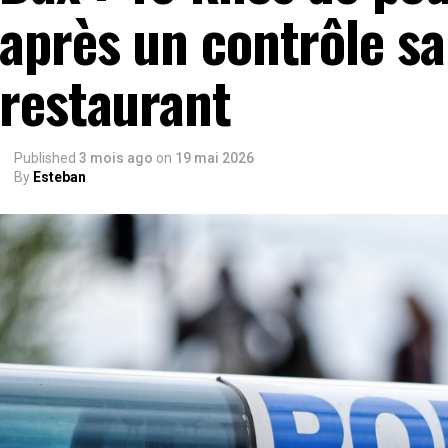
après un contrôle sa
restaurant
Published
3 mois ago
on
19 mai 2026
By
Esteban