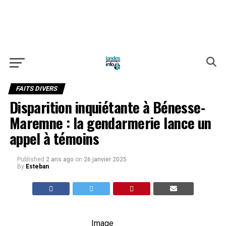
FAITS DIVERS
Disparition inquiétante à Bénesse-
Maremne : la gendarmerie lance un
appel à témoins
Published
2 ans ago
on
26 janvier 2025
By
Esteban
Image