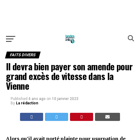
FAITS DIVERS
Il devra bien payer son amende pour
grand excès de vitesse dans la
Vienne
Published
4 ans ago
on
10 janvier 2023
By
La rédaction
Alors qu’il avait porté plainte pour usurpation de