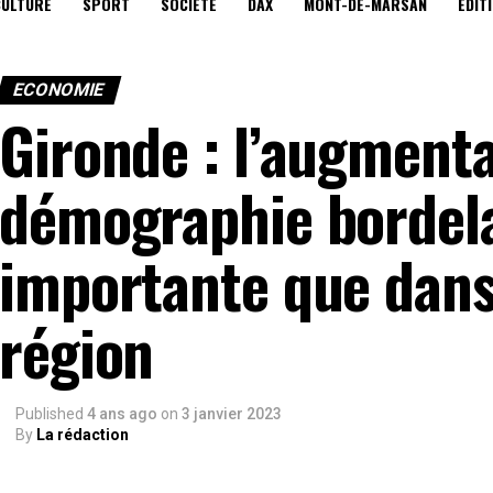
CULTURE
SPORT
SOCIÉTÉ
DAX
MONT-DE-MARSAN
EDIT
ECONOMIE
Gironde : l’augmenta
démographie bordelai
importante que dans 
région
Published
4 ans ago
on
3 janvier 2023
By
La rédaction