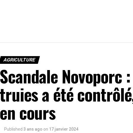
AGRICULTURE
Scandale Novoporc : 
truies a été contrôlé
en cours
Published
3 ans ago
on
17 janvier 2024