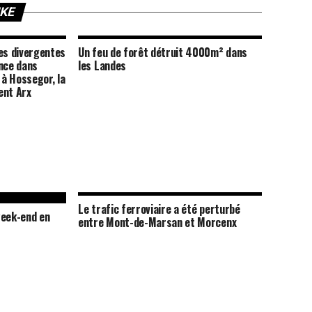
IKE
s divergentes
Un feu de forêt détruit 4000m² dans
ance dans
les Landes
à Hossegor, la
ent Arx
Le trafic ferroviaire a été perturbé
week-end en
entre Mont-de-Marsan et Morcenx