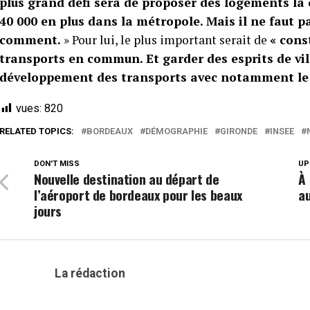
plus grand défi sera de proposer des logements là o
40 000 en plus dans la métropole. Mais il ne faut 
comment.
» Pour lui, le plus important serait de
« cons
transports en commun. Et garder des esprits de vill
développement des transports avec notamment le
vues:
820
RELATED TOPICS:
BORDEAUX
DÉMOGRAPHIE
GIRONDE
INSEE
DON'T MISS
UP
Nouvelle destination au départ de
À 
l’aéroport de bordeaux pour les beaux
a
jours
La rédaction