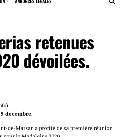
ION
ANNONCES LÉGALES
erias retenues
20 dévoilées.
nfo)
 5 décembre.
ont-de-Marsan a profité de sa première réunion
es pour la Madeleine 2020.