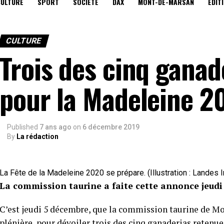
CULTURE
SPORT
SOCIÉTÉ
DAX
MONT-DE-MARSAN
EDIT
CULTURE
Trois des cinq ganad
pour la Madeleine 20
Published
7 ans ago
on
6 décembre 2019
By
La rédaction
La Fête de la Madeleine 2020 se prépare. (Illustration : Landes I
La commission taurine a faite cette annonce jeudi
C’est jeudi 5 décembre, que la commission taurine de M
plénière, pour dévoiler trois des cinq ganaderias retenu