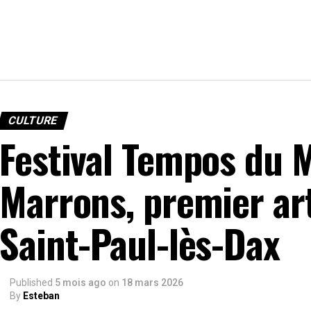
CULTURE
Festival Tempos du 
Marrons, premier ar
Saint-Paul-lès-Dax
Published
5 mois ago
on
18 mars 2026
By
Esteban