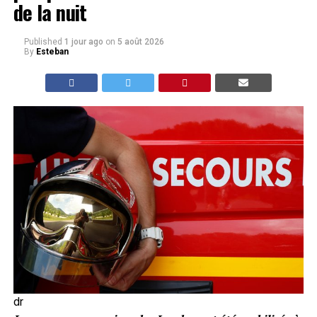
de la nuit
Published
1 jour ago
on
5 août 2026
By
Esteban
dr