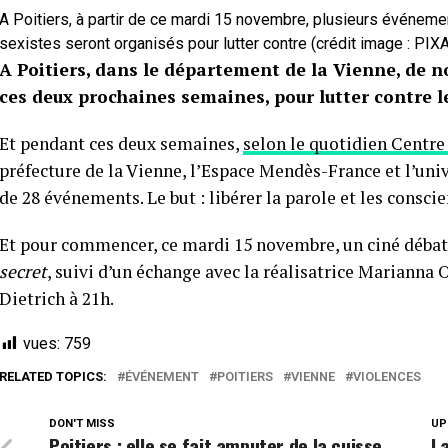
A Poitiers, à partir de ce mardi 15 novembre, plusieurs événeme
sexistes seront organisés pour lutter contre (crédit image : PIX
A Poitiers, dans le département de la Vienne, de n
ces deux prochaines semaines, pour lutter contre le
Et pendant ces deux semaines,
selon le quotidien Centre
préfecture de la Vienne, l’Espace Mendès-France et l’un
de 28 événements. Le but : libérer la parole et les conscie
Et pour commencer, ce mardi 15 novembre, un ciné débat
secret
, suivi d’un échange avec la réalisatrice Marianna 
Dietrich à 21h.
vues:
759
RELATED TOPICS:
ÉVÉNEMENT
POITIERS
VIENNE
VIOLENCES
DON'T MISS
UP
Poitiers : elle se fait amputer de la cuisse
La