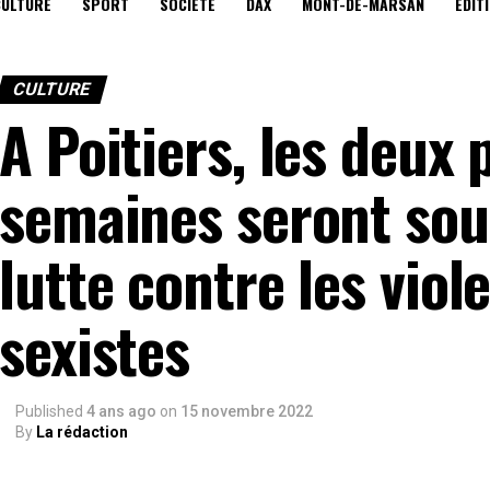
CULTURE
SPORT
SOCIÉTÉ
DAX
MONT-DE-MARSAN
EDIT
CULTURE
A Poitiers, les deux
semaines seront sous
lutte contre les viol
sexistes
Published
4 ans ago
on
15 novembre 2022
By
La rédaction