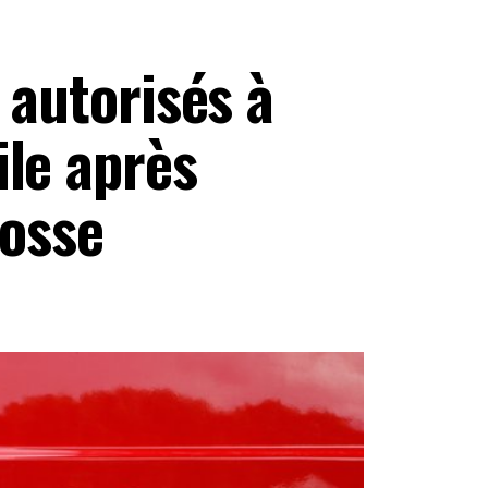
 autorisés à
ile après
rosse