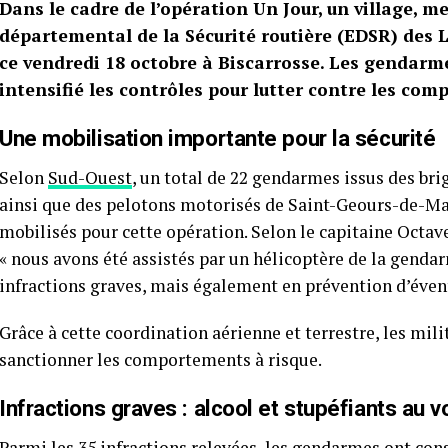
Dans le cadre de l’opération Un Jour, un village, m
départemental de la Sécurité routière (EDSR) des L
ce vendredi 18 octobre à Biscarrosse. Les gendarme
intensifié les contrôles pour lutter contre les co
Une mobilisation importante pour la sécurité
Selon
Sud-Ouest
, un total de 22 gendarmes issus des bri
ainsi que des pelotons motorisés de Saint-Geours-de-M
mobilisés pour cette opération. Selon le capitaine Oct
« nous avons été assistés par un hélicoptère de la genda
infractions graves, mais également en prévention d’évent
Grâce à cette coordination aérienne et terrestre, les mil
sanctionner les comportements à risque.
Infractions graves : alcool et stupéfiants au v
Parmi les 35 infractions relevées, les gendarmes ont con