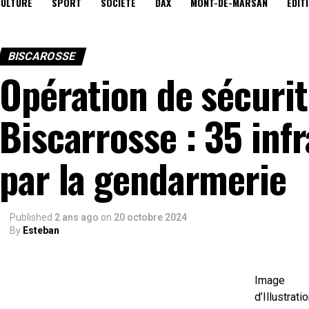
CULTURE
SPORT
SOCIÉTÉ
DAX
MONT-DE-MARSAN
EDIT
BISCAROSSE
Opération de sécurit
Biscarrosse : 35 inf
par la gendarmerie
Published
2 ans ago
on
20 octobre 2024
By
Esteban
Image
d’Illustrati