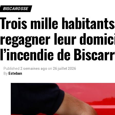
BISCAROSSE
Trois mille habitants
regagner leur domic
l’incendie de Biscar
Published
2 semaines ago
on
26 juillet 2026
By
Esteban