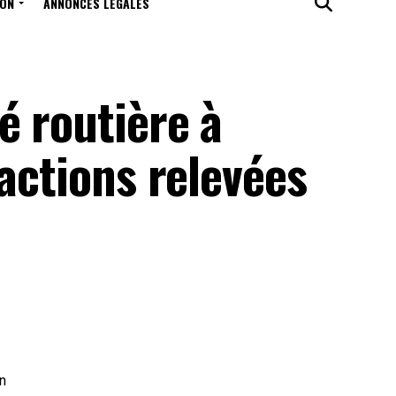
ION
ANNONCES LÉGALES
é routière à
ractions relevées
on