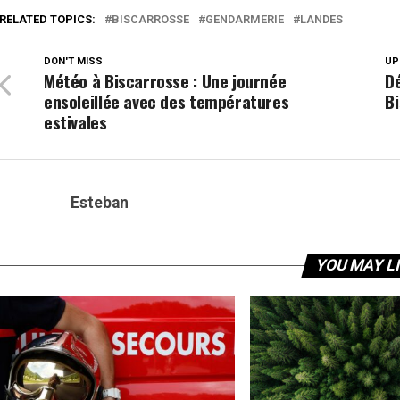
RELATED TOPICS:
BISCARROSSE
GENDARMERIE
LANDES
DON'T MISS
UP
Météo à Biscarrosse : Une journée
D
ensoleillée avec des températures
B
estivales
Esteban
YOU MAY L