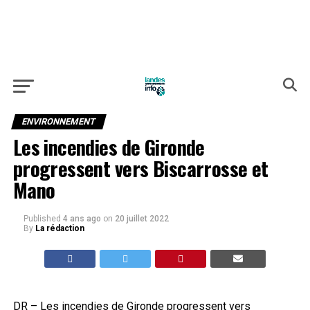
ENVIRONNEMENT
Les incendies de Gironde
progressent vers Biscarrosse et
Mano
Published
4 ans ago
on
20 juillet 2022
By
La rédaction
DR – Les incendies de Gironde progressent vers