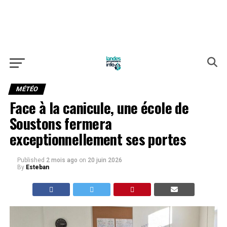
MÉTÉO
Face à la canicule, une école de
Soustons fermera
exceptionnellement ses portes
Published
2 mois ago
on
20 juin 2026
By
Esteban