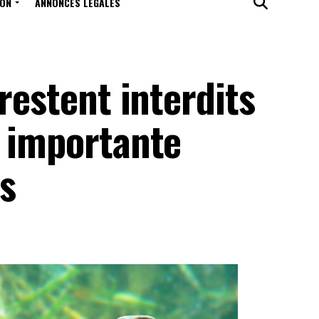
ION
ANNONCES LÉGALES
restent interdits
e importante
s