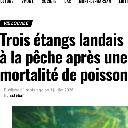
CULTURE
SPORT
SOCIÉTÉ
DAX
MONT-DE-MARSAN
EDIT
VIE LOCALE
Trois étangs landais 
à la pêche après un
mortalité de poisson
Published
1 mois ago
on
1 juillet 2026
By
Esteban