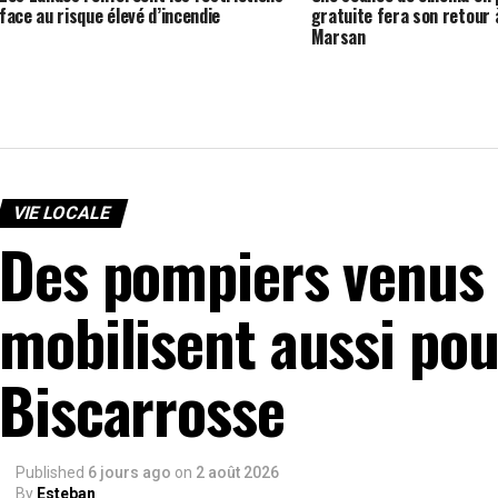
face au risque élevé d’incendie
gratuite fera son retour
Marsan
VIE LOCALE
Des pompiers venus 
mobilisent aussi pour
Biscarrosse
Published
6 jours ago
on
2 août 2026
By
Esteban