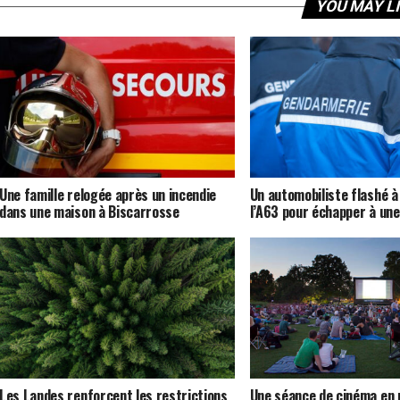
YOU MAY L
Une famille relogée après un incendie
Un automobiliste flashé à
dans une maison à Biscarrosse
l’A63 pour échapper à une
Les Landes renforcent les restrictions
Une séance de cinéma en p