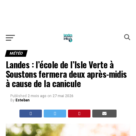
MÉTÉO
Landes : l’école de l’Isle Verte à
Soustons fermera deux après-midis
à cause de la canicule
Published
2 mois ago
on
27 mai 2026
By
Esteban