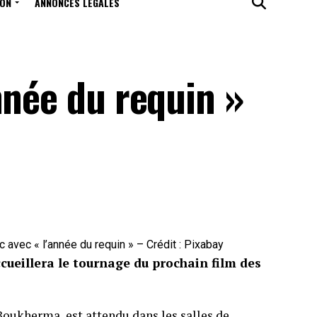
ION
ANNONCES LÉGALES
nnée du requin »
 avec « l’année du requin » – Crédit : Pixabay
accueillera le tournage du prochain film des
 Boukherma, est attendu dans les salles de