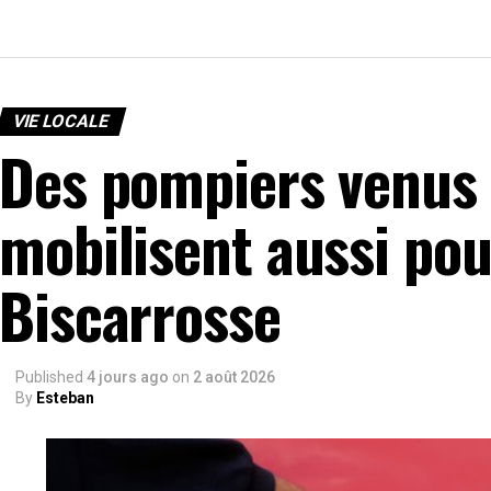
VIE LOCALE
Des pompiers venus 
mobilisent aussi pour
Biscarrosse
Published
4 jours ago
on
2 août 2026
By
Esteban