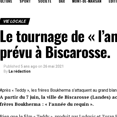
CULTURE
SPORT
SOCIÉTÉ
DAX
MONT-DE-MARSAN
EDIT
VIE LOCALE
Le tournage de « l’a
prévu à Biscarosse.
Published
5 ans ago
on
26 mai 2021
By
La rédaction
Après « Teddy », les frères Boukherma s’attaquent au grand blanc
A partir du 7 juin, la ville de Biscarosse (Landes) 
frères Boukherma : « l’année du requin ».
Bien que le film « Teddy », produit par Ludovic et Zoran