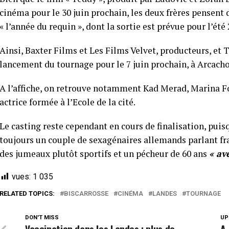
cinéma pour le 30 juin prochain, les deux frères pensent dé
« l’année du requin », dont la sortie est prévue pour l’été
Ainsi, Baxter Films et Les Films Velvet, producteurs, et 
lancement du tournage pour le 7 juin prochain, à Arcacho
A l’affiche, on retrouve notamment Kad Merad, Marina Foï
actrice formée à l’Ecole de la cité.
Le casting reste cependant en cours de finalisation, pui
toujours un couple de sexagénaires allemands parlant f
des jumeaux plutôt sportifs et un pécheur de 60 ans
« av
vues:
1 035
RELATED TOPICS:
BISCARROSSE
CINÉMA
LANDES
TOURNAGE
DON'T MISS
UP
Vaccination dans les Landes : plus de
A 