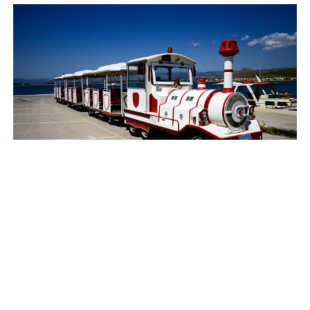
Image d’Illustration
Le retour du petit train touristique de Dax est
désormais confirmé. La municipalité a officialisé, ce
mardi 8 juillet, la reprise de cette attraction
emblématique, arrêtée depuis 2018. Le nouveau
départ est prévu pour septembre 2025, avec une
activité qui s’étendra ensuite chaque année du 1er