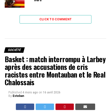
CLICK TO COMMENT
SOCIÉTÉ
Basket : match interrompu à Larbey
après des accusations de cris
racistes entre Montauban et le Real
Chalossais
Published
4 mois ago
on
16 avril 2026
By
Esteban