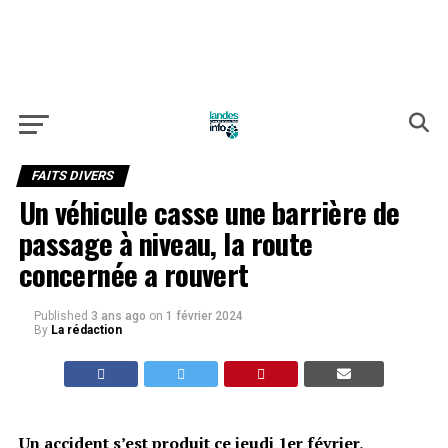
FAITS DIVERS
Un véhicule casse une barrière de
passage à niveau, la route
concernée a rouvert
Published
3 ans ago
on
1 février 2024
By
La rédaction
Un accident s’est produit ce jeudi 1er février,