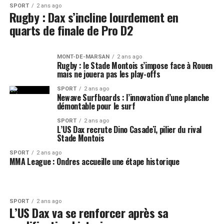
SPORT
2 ans ago
Rugby : Dax s’incline lourdement en
quarts de finale de Pro D2
MONT-DE-MARSAN
2 ans ago
Rugby : le Stade Montois s’impose face à Rouen
mais ne jouera pas les play-offs
SPORT
2 ans ago
Newave Surfboards : l’innovation d’une planche
démontable pour le surf
SPORT
2 ans ago
L’US Dax recrute Dino Casadeï, pilier du rival
Stade Montois
SPORT
2 ans ago
MMA League : Ondres accueille une étape historique
SPORT
2 ans ago
L’US Dax va se renforcer après sa