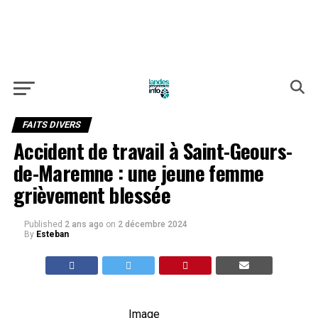
FAITS DIVERS
Accident de travail à Saint-Geours-
de-Maremne : une jeune femme
grièvement blessée
Published
2 ans ago
on
2 décembre 2024
By
Esteban
Image