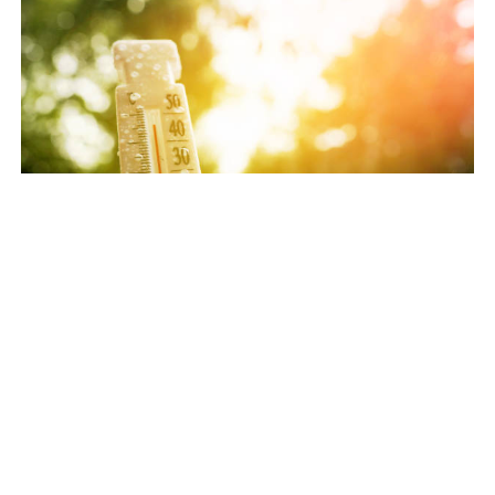
dr
Les conditions météorologiques s’annoncent
particulièrement difficiles dans les Landes cette
semaine. Alors que l’incendie de Biscarrosse n’est
toujours pas fixé, Météo-France prévoit un nouvel
épisode de fortes chaleurs avec des températures
pouvant atteindre localement 39 à 40 °C, un contexte
susceptible de compliquer davantage le travail des
secours.