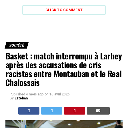
CLICK TO COMMENT
SOCIÉTÉ
Basket : match interrompu à Larbey
après des accusations de cris
racistes entre Montauban et le Real
Chalossais
Published
4 mois ago
on
16 avril 2026
By
Esteban