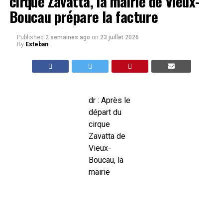
cirque Zavatta, la mairie de Vieux-
Boucau prépare la facture
Published
2 semaines ago
on
23 juillet 2026
By
Esteban
dr : Après le
départ du
cirque
Zavatta de
Vieux-
Boucau, la
mairie
prévoit de
facturer les
dégradations
du terrain