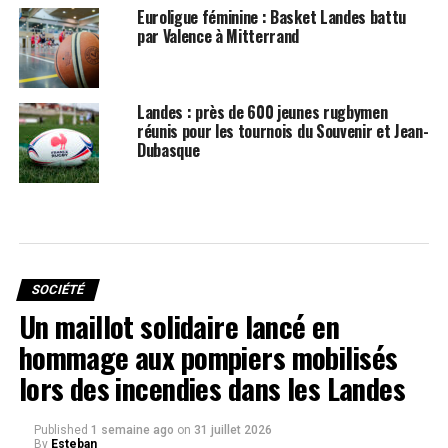
Euroligue féminine : Basket Landes battu
par Valence à Mitterrand
Landes : près de 600 jeunes rugbymen
réunis pour les tournois du Souvenir et Jean-
Dubasque
SOCIÉTÉ
Un maillot solidaire lancé en
hommage aux pompiers mobilisés
lors des incendies dans les Landes
Published
1 semaine ago
on
31 juillet 2026
By
Esteban