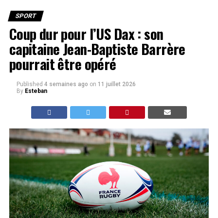
SPORT
Coup dur pour l’US Dax : son
capitaine Jean-Baptiste Barrère
pourrait être opéré
Published
4 semaines ago
on
11 juillet 2026
By
Esteban