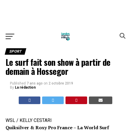
SPORT
Le surf fait son show à partir de
demain à Hossegor
Published
7 ans ago
on
2 octobre 2019
By
La rédaction
WSL / KELLY CESTARI
Quiksilver & Roxy Pro France – La World Surf