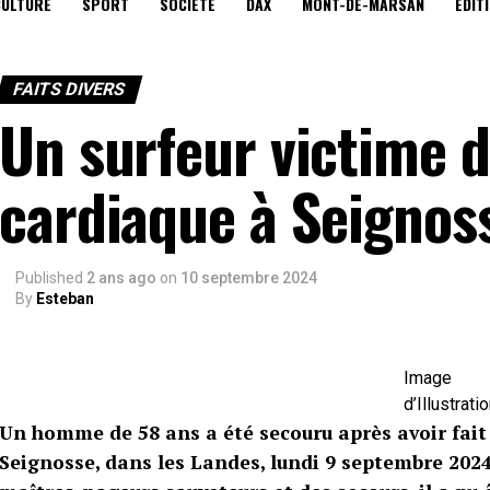
CULTURE
SPORT
SOCIÉTÉ
DAX
MONT-DE-MARSAN
EDIT
FAITS DIVERS
Un surfeur victime d
cardiaque à Seignos
Published
2 ans ago
on
10 septembre 2024
By
Esteban
Image
d’Illustrati
Un homme de 58 ans a été secouru après avoir fait
Seignosse, dans les Landes, lundi 9 septembre 2024