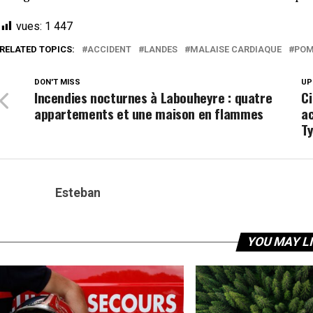
vues:
1 447
RELATED TOPICS:
ACCIDENT
LANDES
MALAISE CARDIAQUE
POM
DON'T MISS
UP
Incendies nocturnes à Labouheyre : quatre
C
appartements et une maison en flammes
ac
T
Esteban
YOU MAY L