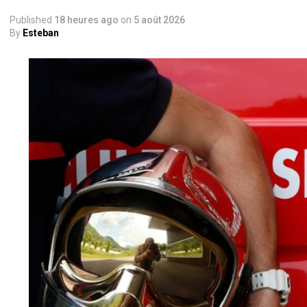
Published
18 heures ago
on
5 août 2026
By
Esteban