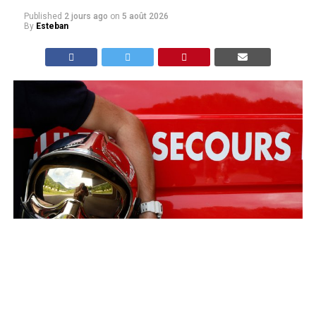
Published
2 jours ago
on
5 août 2026
By
Esteban
dr
Les sapeurs-pompiers des Landes ont été mobilisés à
deux reprises dans la nuit du mardi 4 au mercredi 5