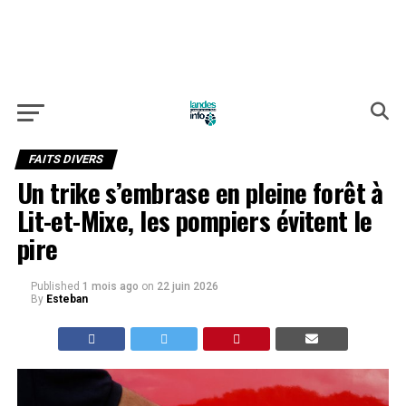
FAITS DIVERS
Un trike s’embrase en pleine forêt à
Lit-et-Mixe, les pompiers évitent le
pire
Published
1 mois ago
on
22 juin 2026
By
Esteban