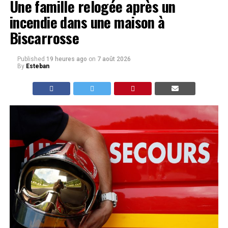
Une famille relogée après un
incendie dans une maison à
Biscarrosse
Published
19 heures ago
on
7 août 2026
By
Esteban