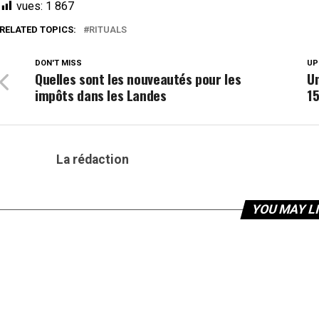
vues:
1 867
RELATED TOPICS:
RITUALS
DON'T MISS
UP
Quelles sont les nouveautés pour les
Un
impôts dans les Landes
15
La rédaction
YOU MAY L