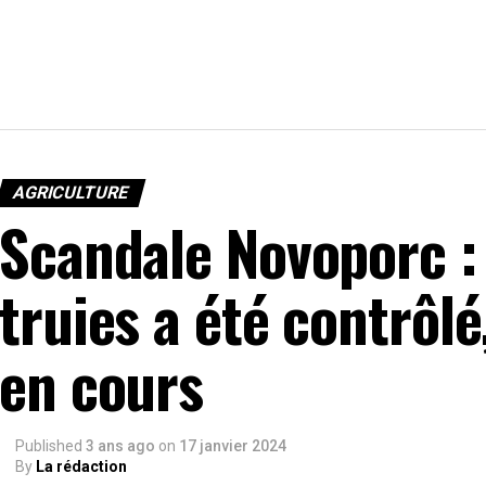
AGRICULTURE
Scandale Novoporc : 
truies a été contrôlé
en cours
Published
3 ans ago
on
17 janvier 2024
By
La rédaction