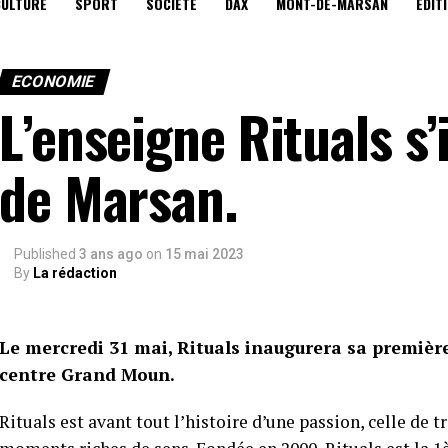
CULTURE
SPORT
SOCIÉTÉ
DAX
MONT-DE-MARSAN
EDIT
ECONOMIE
L’enseigne Rituals s’
de Marsan.
Published
3 ans ago
on
15 mai 2023
By
La rédaction
Le mercredi 31 mai, Rituals inaugurera sa première
centre Grand Moun.
Rituals est avant tout l’histoire d’une passion, celle de