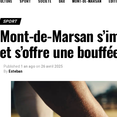
CULTURE
SPORT
SOCIÉTÉ
DAX
MONT-DE-MARSAN
EDIT
SPORT
Mont-de-Marsan s’im
et s’offre une bouffé
Published
1 an ago
on
26 avril 2025
By
Esteban