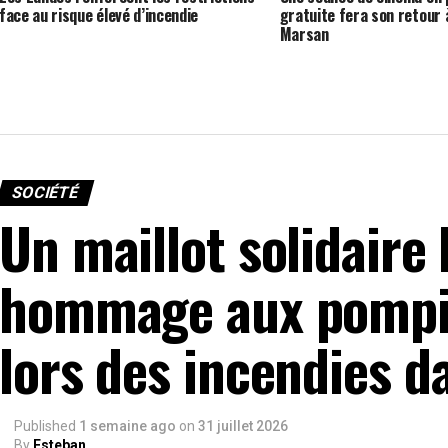
face au risque élevé d’incendie
gratuite fera son retour
Marsan
SOCIÉTÉ
Un maillot solidaire
hommage aux pompie
lors des incendies d
Published
1 semaine ago
on
31 juillet 2026
By
Esteban