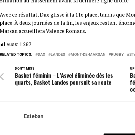
Situation au classement avant la dernière ligne droite
Avec ce résultat, Dax glisse à la 11e place, tandis que M
place. À deux journées de la fin, les enjeux restent éno
Marsan accueillera Valence Romans.
vues:
1 287
RELATED TOPICS:
DAX
LANDES
MONT-DE-MARSAN
RUGBY
ST
DON'T MISS
UP
Basket féminin – L’Asvel éliminée dès les
Ba
quarts, Basket Landes poursuit sa route
fé
c
Esteban