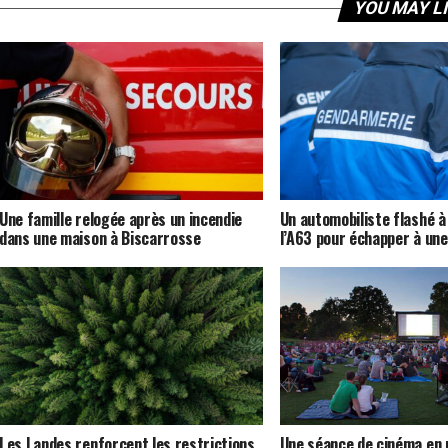
YOU MAY L
Une famille relogée après un incendie
Un automobiliste flashé à
dans une maison à Biscarrosse
l’A63 pour échapper à une
Les Landes renforcent les restrictions
Une séance de cinéma en p