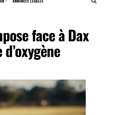
ION
ANNONCES LÉGALES
pose face à Dax
e d’oxygène