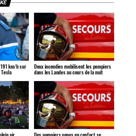
IKE
 191 km/h sur
Deux incendies mobilisent les pompiers
 Tesla
dans les Landes au cours de la nuit
lein air
Des pompiers venus en renfort se