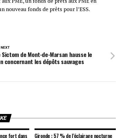
t aux PME, un fonds de prêts aux PME en
’un nouveau fonds de prêts pour l’ESS.
 NEXT
e Sictom de Mont-de-Marsan hausse le
on concernant les dépôts sauvages
IKE
nce fort dans
Gironde : 57 % de l’éclairage nocturne