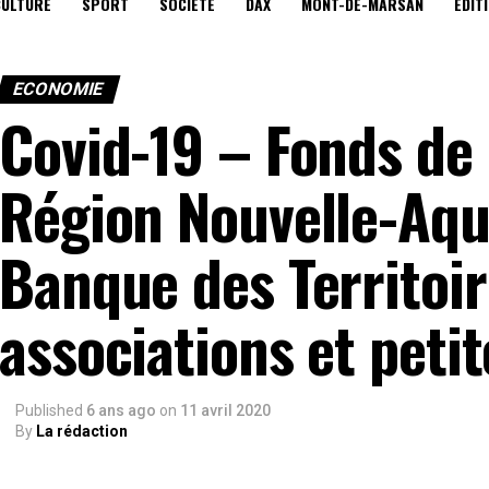
CULTURE
SPORT
SOCIÉTÉ
DAX
MONT-DE-MARSAN
EDIT
ECONOMIE
Covid-19 – Fonds de 
Région Nouvelle-Aqui
Banque des Territoir
associations et peti
Published
6 ans ago
on
11 avril 2020
By
La rédaction