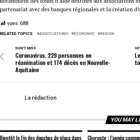
notamment des fonds d’aide destinés aux associations e
partenariat avec des banques régionales et la création d
vues:
688
RELATED TOPICS:
ASSOCIATIONS
ÉCONOMIE
RÉGION
DON'T MISS
UP
Coronavirus. 229 personnes en
L
réanimation et 174 décès en Nouvelle-
t
Aquitaine
La rédaction
YOU MAY L
Bientôt la fin des douches de place dans
Charente : l’année comme