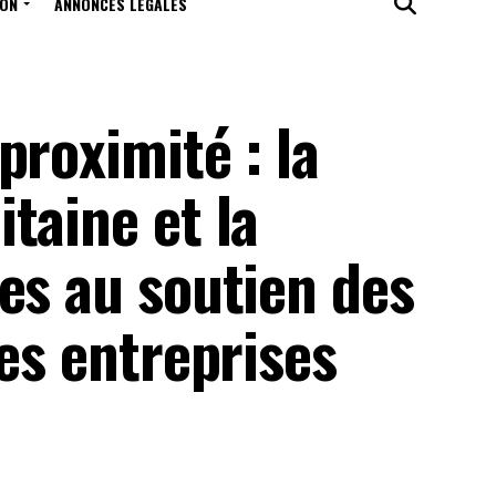
ION
ANNONCES LÉGALES
proximité : la
taine et la
es au soutien des
tes entreprises