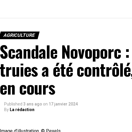
AGRICULTURE
Scandale Novoporc : 
truies a été contrôlé
en cours
Published
3 ans ago
on
17 janvier 2024
By
La rédaction
Image d’illustration. © Pexels