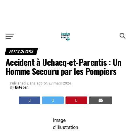
FAITS DIVERS
Accident à Uchacq-et-Parentis : Un
Homme Secouru par les Pompiers
Published
2 ans ago
on
27 mars 2024
By
Esteban
Image
d’Illustration