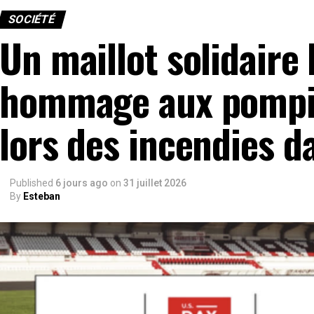
SOCIÉTÉ
Un maillot solidaire
hommage aux pompie
lors des incendies d
Published
6 jours ago
on
31 juillet 2026
By
Esteban