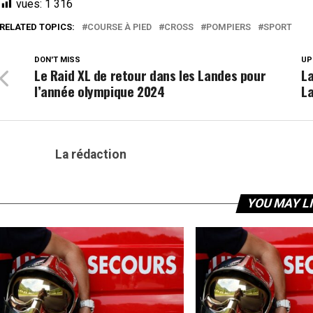
vues:
1 316
RELATED TOPICS:
COURSE À PIED
CROSS
POMPIERS
SPORT
DON'T MISS
UP
Le Raid XL de retour dans les Landes pour
La
l’année olympique 2024
La
La rédaction
YOU MAY L