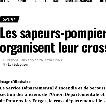
CULTURE
SPORT
SOCIÉTÉ
DAX
MONT-DE-MARSAN
EDIT
SPORT
Les sapeurs-pompier
organisent leur cro
Published
3 ans ago
on
26 janvier 2024
By
La rédaction
Image d’illustration.
Le Service Départemental d’Incendie et de Secours 
section des anciens de l’Union Départementale et l
de Pontenx-les-Forges, le cross départemental le s