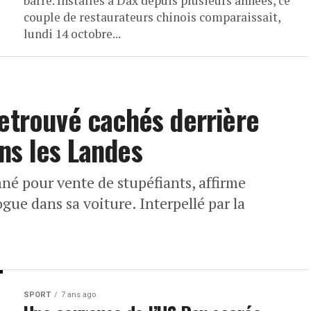
barre. Installés à Dax depuis plusieurs années, ce
couple de restaurateurs chinois comparaissait,
lundi 14 octobre...
retrouvé cachés derrière
ns les Landes
é pour vente de stupéfiants, affirme
gue dans sa voiture. Interpellé par la
SPORT
7 ans ago