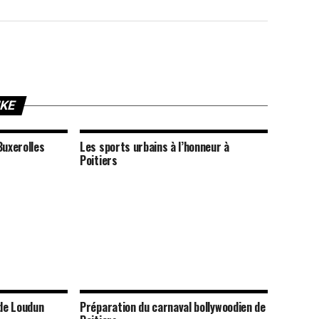
IKE
Buxerolles
Les sports urbains à l’honneur à
Poitiers
de Loudun
Préparation du carnaval bollywoodien de