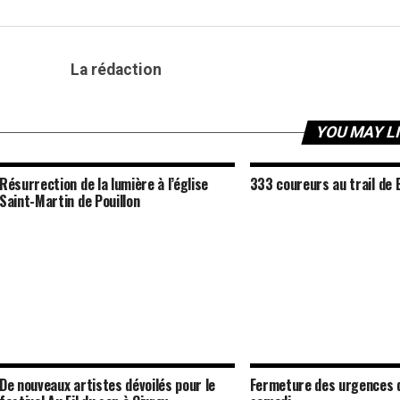
La rédaction
YOU MAY L
Résurrection de la lumière à l’église
333 coureurs au trail de 
Saint-Martin de Pouillon
De nouveaux artistes dévoilés pour le
Fermeture des urgences 