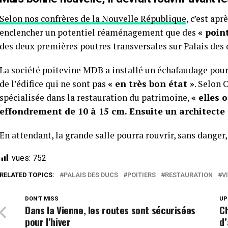
Selon nos confrères de la Nouvelle République
, c’est ap
enclencher un potentiel réaménagement que des
« point
des deux premières poutres transversales sur Palais des d
La société poitevine MDB a installé un échafaudage pou
de l’édifice qui ne sont pas
« en très bon état »
. Selon 
spécialisée dans la restauration du patrimoine,
« elles 
effondrement de 10 à 15 cm. Ensuite un architecte 
En attendant, la grande salle pourra rouvrir, sans danger,
vues:
752
RELATED TOPICS:
PALAIS DES DUCS
POITIERS
RESTAURATION
V
DON'T MISS
UP
Dans la Vienne, les routes sont sécurisées
Ch
pour l’hiver
d’