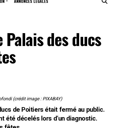
ION
ANNONCES LÉGALES
le Palais des ducs
tes
ofondi (crédit image : PIXABAY)
ucs de Poitiers était fermé au public.
ent été décelés lors d’un diagnostic.
s fêtes.