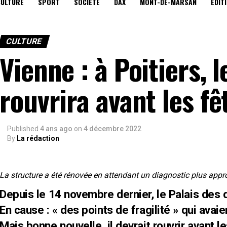
CULTURE
SPORT
SOCIÉTÉ
DAX
MONT-DE-MARSAN
EDIT
CULTURE
Vienne : à Poitiers, 
rouvrira avant les fê
Published
4 ans ago
on
4 décembre 2022
By
La rédaction
La structure a été rénovée en attendant un diagnostic plus appr
Depuis le 14 novembre dernier, le Palais des d
En cause : « des points de fragilité » qui avai
Mais bonne nouvelle, il devrait rouvrir avant le