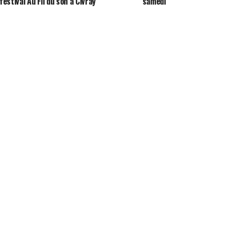
festival Au Fil du son à Civray
samedi