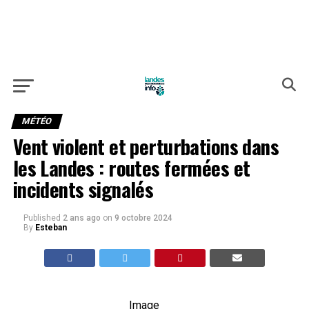
MÉTÉO
Vent violent et perturbations dans
les Landes : routes fermées et
incidents signalés
Published
2 ans ago
on
9 octobre 2024
By
Esteban
Image