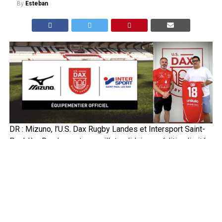
By
Esteban
DR : Mizuno, l’U.S. Dax Rugby Landes et Intersport Saint-
Paul-lès-Dax lancent un maillot solidaire en édition limitée,
dont 20 euros par vente seront reversés à l’Union
Départementale des Sapeurs-Pompiers des Landes
Après les violents incendies qui ont frappé les
Landes ces dernières semaines, Mizuno France, l’U.S.
Dax Rugby Landes et Intersport Saint-Paul-lès-Dax
s’unissent pour soutenir les sapeurs-pompiers. Les