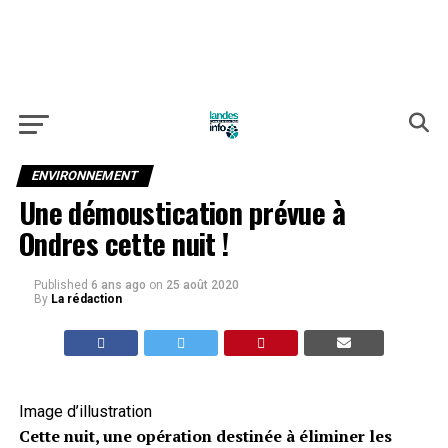
ENVIRONNEMENT
Une démoustication prévue à
Ondres cette nuit !
Published
6 ans ago
on
25 août 2020
By
La rédaction
Image d’illustration
Cette nuit, une opération destinée à éliminer les