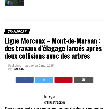
TRANSPORT
Ligne Morcenx – Mont-de-Marsan :
des travaux d’élagage lancés après
deux collisions avec des arbres
Published
1 an ago
on
2 mai 2025
By
Esteban
Image
d’Illustration
Deux incidents survenus en moins de deux semaines