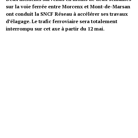
sur la voie ferrée entre Morcenx et Mont-de-Marsan
ont conduit la SNCF Réseau à accélérer ses travaux
d’élagage. Le trafic ferroviaire sera totalement
interrompu sur cet axe à partir du 12 mai.
Deux accidents déclencheurs en avril
Selon
France 3
, les 14 et 27 avril 2025, deux trains ont
percuté des arbres tombés sur la voie entre Morcenx et
Mont-de-Marsan. Lors du premier accident, une
personne a été blessée. « Sur le premier accident, il y a
eu un blessé », confirme David Villegas, cheminot et
représentant CGT du secteur Nord Landes. Face à la
répétition des incidents, la SNCF a décidé de lancer sans
attendre les travaux d’élagage initialement prévus pour
la rentrée.
Plus de 60 arbres ciblés par les abattages