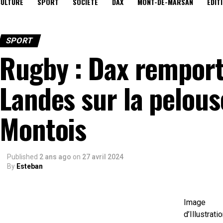
CULTURE
SPORT
SOCIÉTÉ
DAX
MONT-DE-MARSAN
EDIT
SPORT
Rugby : Dax remport
Landes sur la pelous
Montois
Published
2 ans ago
on
27 avril 2024
By
Esteban
Image
d’Illustrati