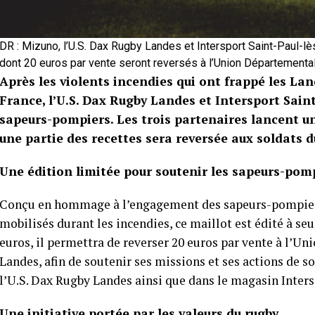
DR : Mizuno, l’U.S. Dax Rugby Landes et Intersport Saint-Paul-lès
dont 20 euros par vente seront reversés à l’Union Départemen
Après les violents incendies qui ont frappé les La
France, l’U.S. Dax Rugby Landes et Intersport Saint
sapeurs-pompiers. Les trois partenaires lancent un
une partie des recettes sera reversée aux soldats d
Une édition limitée pour soutenir les sapeurs-pom
Conçu en hommage à l’engagement des sapeurs-pompiers
mobilisés durant les incendies, ce maillot est édité à s
euros, il permettra de reverser 20 euros par vente à l’
Landes, afin de soutenir ses missions et ses actions de so
l’U.S. Dax Rugby Landes ainsi que dans le magasin Inters
Une initiative portée par les valeurs du rugby