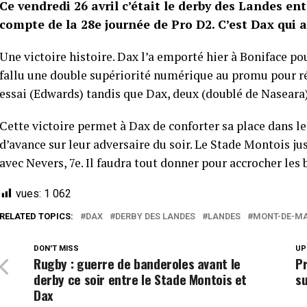
Ce vendredi 26 avril c’était le derby des Landes en
compte de la 28e journée de Pro D2. C’est Dax qui 
Une victoire histoire. Dax l’a emporté hier à Boniface pou
fallu une double supériorité numérique au promu pour ré
essai (Edwards) tandis que Dax, deux (doublé de Naseara)
Cette victoire permet à Dax de conforter sa place dans le
d’avance sur leur adversaire du soir. Le Stade Montois j
avec Nevers, 7e. Il faudra tout donner pour accrocher les
vues:
1 062
RELATED TOPICS:
DAX
DERBY DES LANDES
LANDES
MONT-DE-M
DON'T MISS
UP
Rugby : guerre de banderoles avant le
Pr
derby ce soir entre le Stade Montois et
su
Dax