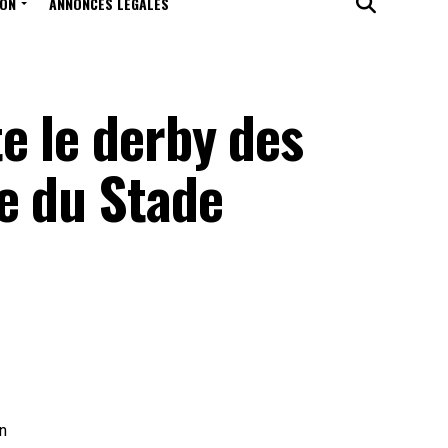
ION
ANNONCES LÉGALES
e le derby des
e du Stade
on