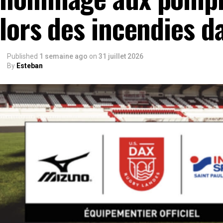
lors des incendies d
Published
1 semaine ago
on
31 juillet 2026
By
Esteban