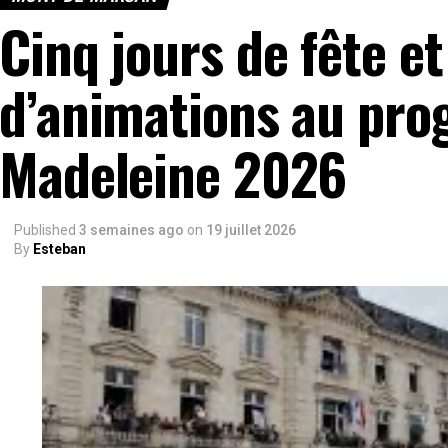
Cinq jours de fête e
d’animations au pro
Madeleine 2026
Published
3 semaines ago
on
19 juillet 2026
By
Esteban