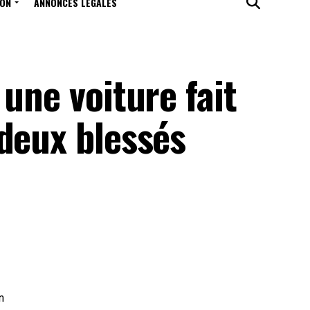
ION
ANNONCES LÉGALES
une voiture fait
deux blessés
n