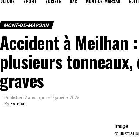
CULTURE
SPORT
SOCIÉTÉ
DAX
MONT-DE-MARSAN
EDIT
MONT-DE-MARSAN
Accident à Meilhan : 
plusieurs tonneaux, 
graves
Published
2 ans ago
on
9 janvier 2025
By
Esteban
Image
d’illustratio