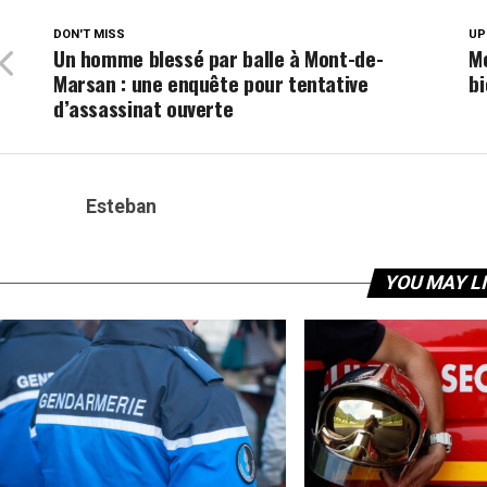
DON'T MISS
UP
Un homme blessé par balle à Mont-de-
Mo
Marsan : une enquête pour tentative
bi
d’assassinat ouverte
Esteban
YOU MAY L